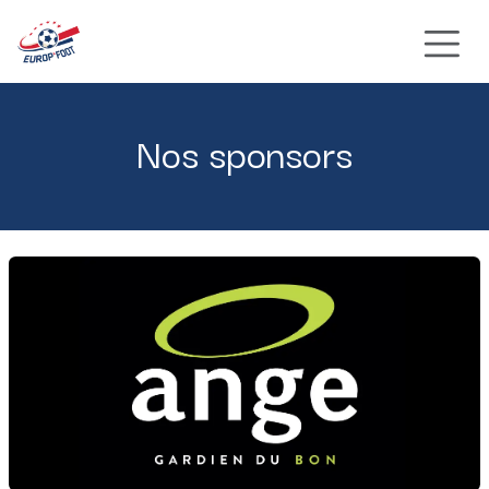
Se rendre au contenu
Nos sponsors